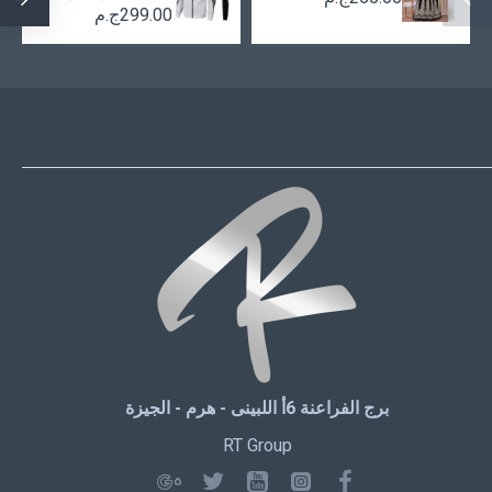
299.00ج.م
أر تي جروب
برج الفراعنة 6أ اللبينى - هرم - الجيزة
RT Group