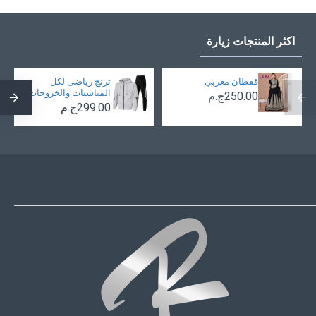
اكثر المنتجات زيارة
قفطان مغربي
ترنج رياضى لكل
المناسبات والخروجات
250.00ج.م
299.00ج.م
أر تي جروب