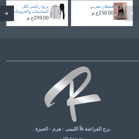
قفطان مغربي
ترنج رياضى لكل
المناسبات والخروجات
250.00ج.م
299.00ج.م
أر تي جروب
برج الفراعنة 6أ اللبينى - هرم - الجيزة