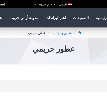
عربي
ج.م
جنيه
تسج
رئيسية
التصنيفات
اهم البراندات
مدونة أر تي جروب
عر
عطور و برفانات
عطور حريمي
عطور حريمي