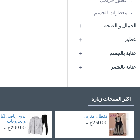
عطور حريمي
معطرات للجسم
الجمال و الصحة
عطور
عناية بالجسم
عناية بالشعر
اكثر المنتجات زيارة
قفطان مغربي
ترنج رياضى لكل
والخروجات
250.00ج.م
299.00ج.م