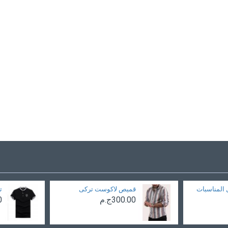
 المناسبات
قميص لاكوست تركى
ت
300.00ج.م
0