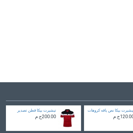
يشيرت بيكا نص ياقه كروهات
تيشيرت بيكا قطن تصدير
120.0ج.م
200.00ج.م