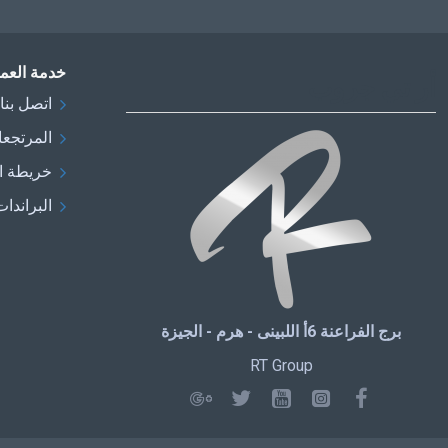
خدمة العمل
أر تي جروب
اتصل بنا
المرتجع
خريطة ا
البراندات
برج الفراعنة 6أ اللبينى - هرم - الجيزة
RT Group