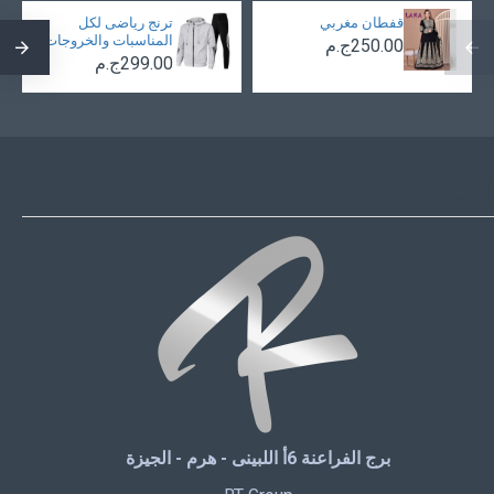
قفطان مغربي
ترنج رياضى لكل
المناسبات والخروجات
250.00ج.م
299.00ج.م
أر تي جروب
برج الفراعنة 6أ اللبينى - هرم - الجيزة