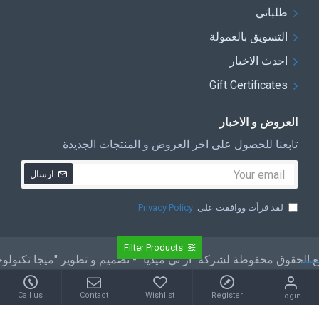
طلباتي
التسويق بالعمولة
احدث الاخبار
Gift Certificates
العروض و الاخبار
تابعنا للحصول على اخر العروض و المنتجات الجديدة
ارسال
لقد قرأت ووافقت على
Privacy Policy
Filter Products
 الحقوق محفوطة لشركة "أر تي ميديا" - تصميم و تطوير "ميجا تكنولو
تيست
Call us
Contact
Wishlist
Register
Login