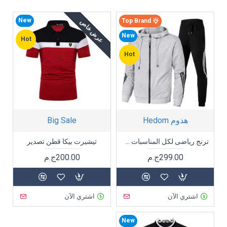
New
Top Brand
عرض خاص
New
Hot
Hot
هدوم Hedom
Big Sale
ترنج رياضى لكل المناسبات والخروجات
تيشيرت بيكا قطن تصدير
299.00ج.م
200.00ج.م
اشتري الآن
اشتري الآن
New