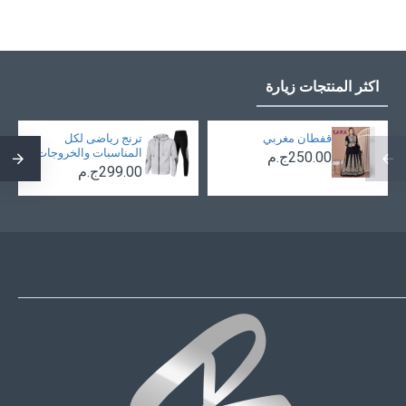
اكثر المنتجات زيارة
قفطان مغربي
ترنج رياضى لكل
المناسبات والخروجات
250.00ج.م
299.00ج.م
أر تي جروب